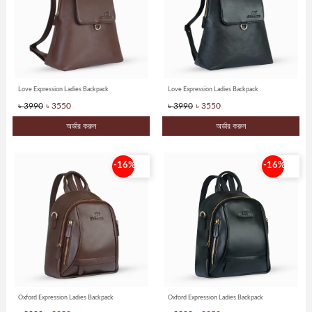
Ladies
Collection
Ladies
BAG
Love Expression Ladies Backpack
Love Expression Ladies Backpack
Leather
৳ 3990
৳ 3550
৳ 3990
৳ 3550
Wallet
&
অর্ডার করুন
অর্ডার করুন
Belt
-16%
-16%
Leather
Shoes
Leather
Ladies
Shoes
Artificial
Ladies
Oxford Expression Ladies Backpack
Oxford Expression Ladies Backpack
Shoes