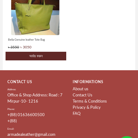
Bella Genuine leather Tote Bag
৳ 3550
৳ 3050
অর্ডার করুন
CONTACT US
INFORMATIONS
About us
Address:
Office & Shop Address: Road : 7
Contact Us
Mirpur-10- 1216
Terms & Conditions
Privacy & Policy
Phone:
FAQ
+(88) 01636600500
+(88)
Email:
armadealeather@gmail.com