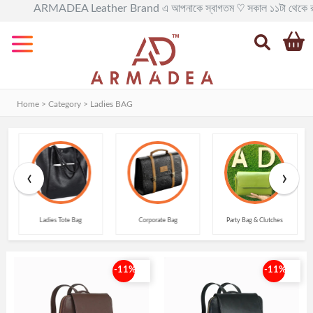
ARMADEA Leather Brand এ আপনাকে স্বাগতম ♡ সকাল ১১টা থেকে রাত ৯টা পর্যন
Categories
All
Leather
BAG
Home > Category >
Ladies BAG
Official
Leather
BAG
‹
›
Leather
BackPack
Ladies Tote Bag
Corporate Bag
Party Bag & Clutches
Leather
Travel
BAG
-11%
-11%
Leather
Goods