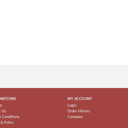
MATIONS
MY ACCOUNT
us
Login
t Us
Order History
& Conditions
Company
 & Policy