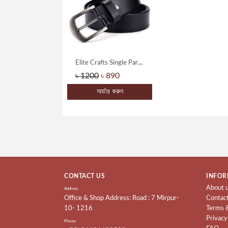
Elite Crafts Single Part Buffalo Leather Formal & Casual Belt
৳ 1200
৳ 890
অর্ডার করুন
CONTACT US
INFOR
About 
Address:
Office & Shop Address: Road : 7 Mirpur-
Contac
10- 1216
Terms 
Privacy
Phone: