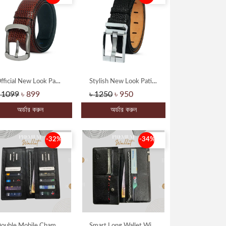
Official New Look Pati Belt
Stylish New Look Pati Belt
 1099
৳ 899
৳ 1250
৳ 950
অর্ডার করুন
অর্ডার করুন
-32%
-34%
Double Mobile Chamber Long Wallet With Leaser Cut Design
Smart Long Wallet With Coin Pocket