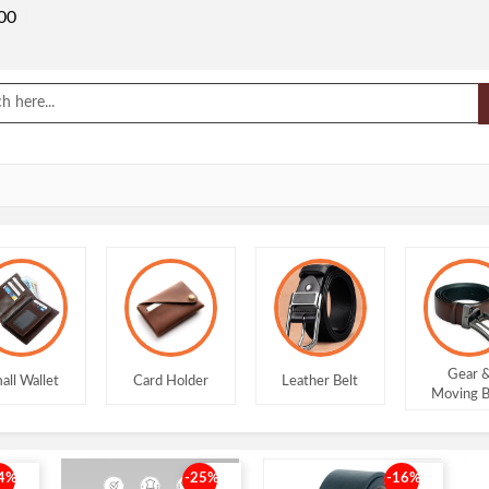
00
Gear &
Card Holder
Leather Belt
Lon
Moving Belt
4%
-25%
-16%