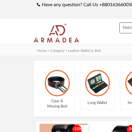
Have any question? Call Us +88016366005
Home > Category >
Leather Wallet & Belt
Gear &
Long Wallet
Small Wallet
Moving Belt
-33%
-2