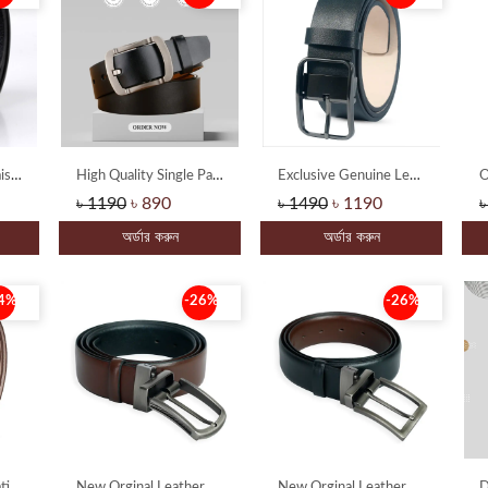
Genuine Leather Waist Strap High Quality Belt
High Quality Single Part Buffalo Leather Official Belt
Exclusive Genuine Leather Official Belt
৳ 1190
৳ 890
৳ 1490
৳ 1190
৳
অর্ডার করুন
অর্ডার করুন
4%
-26%
-26%
Stylish New Look Pati Belt
New Orginal Leather 2 Side Moving Belt For Man
New Orginal Leather 2 Side Moving Belt For Man