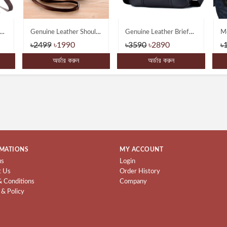
Phone Pouch Bag-Multifunctional Wear belt Waist & Shoulder Bagss
Genuine Leather Shoulder Messenger Bags
Genuine Leather Briefcase Type Laptop Document Carry A4 Messenger Bags
৳2499
৳1990
৳3590
৳2890
৳
অর্ডার করুন
অর্ডার করুন
MATIONS
MY ACCOUNT
us
Login
t Us
Order History
& Conditions
Company
 & Policy