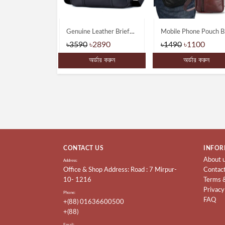
Genuine Leather Shoulder Messenger Bags
Genuine Leather Briefcase Type Laptop Document Carry A4 Messenger Bags
Mobile 
1990
৳3590
৳2890
৳1490
৳1100
্ডার করুন
অর্ডার করুন
অর্ডার করুন
CONTACT US
INFOR
About 
Address:
Office & Shop Address: Road : 7 Mirpur-
Contac
10- 1216
Terms 
Privacy
Phone:
FAQ
+(88) 01636600500
+(88)
Email: