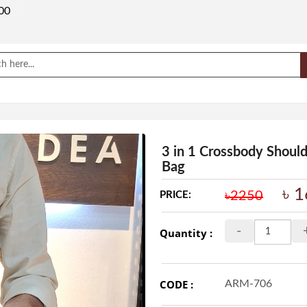
00
AR
3 in 1 Crossbody Shoul
Bag
৳ 
৳2250
PRICE:
-
Quantity :
CODE :
ARM-706