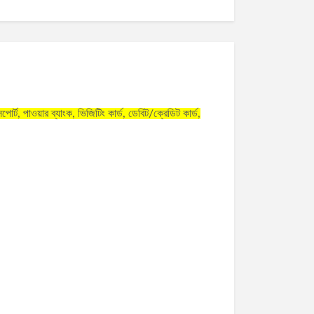
পোর্ট, পাওয়ার ব্যাংক, ভিজিটিং কার্ড, ডেবিট/ক্রেডিট কার্ড,