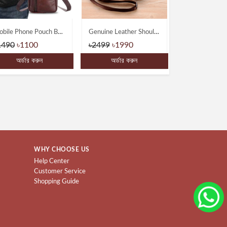
Mobile Phone Pouch Bag-Multifunctional Wear belt Waist & Shoulder Bagss
Genuine Leather Shoulder Messenger Bags
1490
৳1100
৳2499
৳1990
৳3590
৳289
অর্ডার করুন
অর্ডার করুন
অর্ডার ক
WHY CHOOSE US
Help Center
Customer Service
Shopping Guide