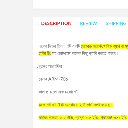
DESCRIPTION
REVIEW
SHIPPING
একের ভিতর তিন!! এটি একটি
সোল্ডার/ওয়েস্ট/সাইড ব্যাগ বা ম্য
চাবির রিং
সহ ছোটখাটো অনেক কিছু ক্যারি করতে পারবে।
ব্র্যান্ড: আরমাদিয়া
কোডঃ ARM-706
কালার: কালো এবং চকোলেট
এতে সর্বমোট 3 টা চেম্বার ও ২ টা কার্ড স্লট রয়েছে।
সাইজ: উচ্চতা-৬.৫ ইঞ্চি, প্রস্থ-৯.৫ ইঞ্চি, গ্যাজেট-৩>১ ইঞ্চি