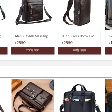
Men's Stylish Messenger Bag with Shoulder & Hand carrys
3 in 1 Cross Body/ Backpack/ Hand Carry Messenger Bags
Genuine Leather Exclusive New Messenger Bags
৳2550
৳1990
অর্ডার করুন
অর্ডার করুন