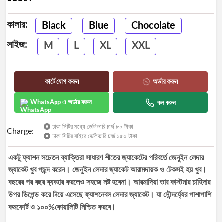
Best
selling
কালার:
Black
Blue
Chocolate
Track
সাইজ:
M
L
XL
XXL
Order
কার্টে যোগ করুন
অর্ডার করুন
WhatsApp এ অর্ডার করুন
কল করুন
ঢাকা সিটির মধ্যে ডেলিভারি চার্জ ৮০ টাকা
Charge:
ঢাকা সিটির বাইরে ডেলিভারি চার্জ ১৫০ টাকা
একটু ফ্যাশন সচেতন ব্যাক্তিরা সাধারণ শীতের জ্যাকেটের পরিবর্তে জেনুইন লেদার
জ্যাকেট খুব পছন্দ করেন। জেনুইন লেদার জ্যাকেট আরামদায়ক ও টেকসই হয় খুব।
বছরের পর বছর ব্যবহার করলেও সহজে নষ্ট হবেনা। আরমাদিয়া তার কাস্টমার চাহিদার
উপর ডিপেন্ড করে নিয়ে এসেছে ফ্যাশনেবল লেদার জ্যাকেট। যা সৌন্দর্য্যের পাশাপাশি
কমফোর্ট ও ১০০%কোয়ালিটি নিশ্চিত করবে।