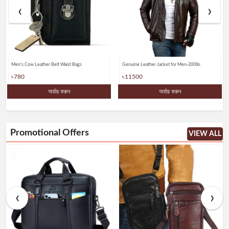
‹
›
Men’s Cow Leather Belt Waist Bags
Genuine Leather Jacket for Men-2008s
৳780
৳11500
অর্ডার করুন
অর্ডার করুন
Promotional Offers
VIEW ALL
‹
›