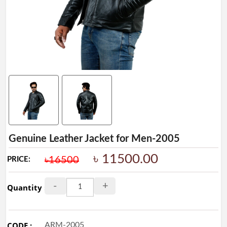
Ladies
Collection
Ladies
BAG
Leather
Wallet
&
Belt
Leather
Shoes
Genuine Leather Jacket for Men-2005
Leather
৳ 11500.00
৳16500
PRICE:
Ladies
Shoes
-
+
Quantity :
Artificial
Ladies
Shoes
CODE :
ARM-2005