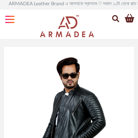
ARMADEA Leather Brand এ আপনাকে স্বাগতম ♡ সকাল ১১টা থেকে রাত ৯টা পর্যন্ত সর
Categories
All
Leather
BAG
Official
Leather
BAG
Leather
BackPack
Leather
Travel
BAG
Leather
Goods