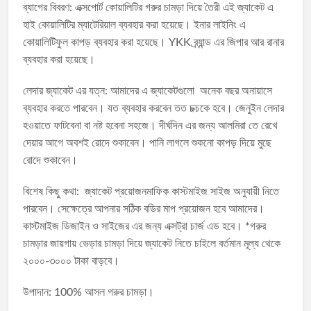
ব্যাগের বিবরণ: এক্সপোর্ট কোয়ালিটির গরুর চামড়া দিয়ে তৈরী এই জ্যাকেট এ
হাই কোয়ালিটির ম্যাটেরিয়াল ব্যবহার করা হয়েছে। ইনার লাইনিং এ
কোয়ালিটিফুল কাপড় ব্যবহার করা হয়েছে। YKK ব্র্যান্ড এর জিপার আর রানার
ব্যবহার করা হয়েছে।
লেদার জ্যাকেট এর যত্ন: আমাদের এ জ্যাকেটগুলো অনেক বছর অনায়াসে
ব্যবহার করতে পারবেন। যত ব্যবহার করবেন তত চক্চকে হবে। জেনুইন লেদার
হওয়াতে ফাটবেনা বা নষ্ট হবেনা সহজে। দীর্ঘদিন এর জন্য আলমিরা তে রেখে
দেয়ার আগে অবশই রোদে শুকাবেন। পানি লাগলে শুকনো কাপড় দিয়ে মুছে
রোদে শুকাবেন।
বিশেষ কিছু কথা: জ্যাকেট প্রয়োজনমাফিক কাস্টমাইজ সাইজ অনুযায়ী নিতে
পারবেন। সেক্ষেত্রে আপনার সঠিক বডির মাপ প্রয়োজন হবে আমাদের।
কাস্টমাইজ ডিজাইন ও সাইজের এর জন্য এক্সট্রা চার্জ এড হবে।
*গরুর
চামড়ার জায়গায় ভেড়ার চামড়া দিয়ে জ্যাকেট নিতে চাইলে বর্তমান মূল্য থেকে
২০০০-৩০০০ টাকা বাড়বে।
উপাদান: 100% আসল গরুর চামড়া।