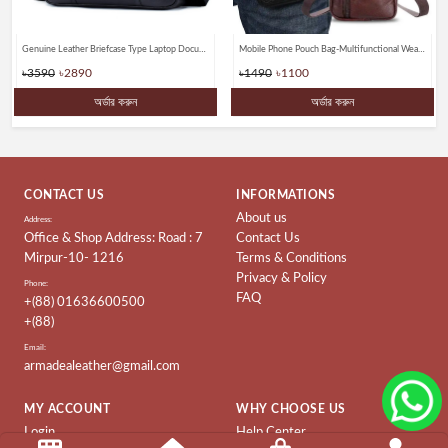
Genuine Leather Briefcase Type Laptop Document Carry A4 Messenger Bags
Mobile Phone Pouch Bag-Multifunctional Wear belt Waist & Shoulder Bagss
৳3590
৳2890
৳1490
৳1100
অর্ডার করুন
অর্ডার করুন
CONTACT US
INFORMATIONS
About us
Address:
Office & Shop Address: Road : 7
Contact Us
Mirpur-10- 1216
Terms & Conditions
Privacy & Policy
Phone:
FAQ
+(88) 01636600500
+(88)
Email:
armadealeather@gmail.com
MY ACCOUNT
WHY CHOOSE US
Login
Help Center