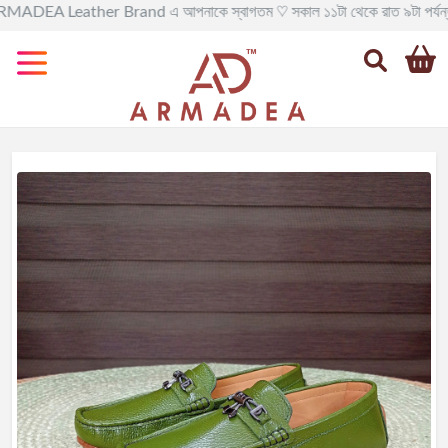
 Leather Brand এ আপনাকে স্বাগতম ♡ সকাল ১১টা থেকে রাত ৯টা পর্যন্ত সরাসরি মোব
Categories
All
Leather
BAG
Official
Leather
BAG
Leather
BackPack
Leather
Travel
BAG
Leather
Goods