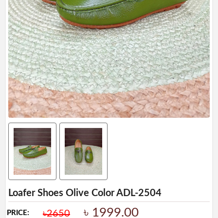
Ladies
Collection
Ladies
BAG
Leather
Wallet
&
Belt
Leather
Shoes
Leather
Ladies
Shoes
Artificial
Loafer Shoes Olive Color ADL-2504
Ladies
Shoes
৳ 1999.00
৳2650
PRICE: