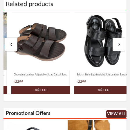
Related products
‹
›
Chocolate Leather Adjustable Strap Casual Sandal For Mens
British Style Lightweight Soft Leather Sandals
৳2299
৳2299
অর্ডার করুন
অর্ডার করুন
Promotional Offers
VIEW ALL