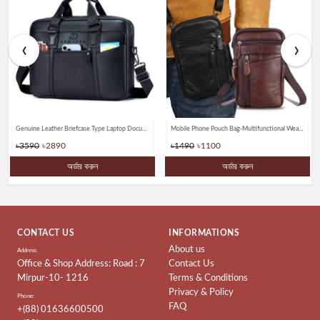
‹
›
Genuine Leather Briefcase Type Laptop Document Carry A4 Messenger Bags
Mobile Phone Pouch Bag-Multifunctional Wear belt Waist & Shoulder Bagss
৳3590
৳2890
৳1490
৳1100
অর্ডার করুন
অর্ডার করুন
CONTACT US
INFORMATIONS
About us
Address:
Office & Shop Address: Road : 7
Contact Us
Mirpur-10- 1216
Terms & Conditions
Privacy & Policy
Phone:
FAQ
+(88) 01636600500