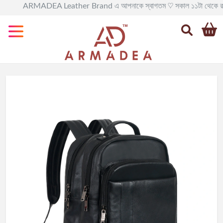
ARMADEA Leather Brand এ আপনাকে স্বাগতম ♡ সকাল ১১টা থেকে রাত ৯টা পর্যন্ত
Categories
All
Leather
BAG
Official
Leather
BAG
Leather
BackPack
Leather
Travel
BAG
Leather
Goods