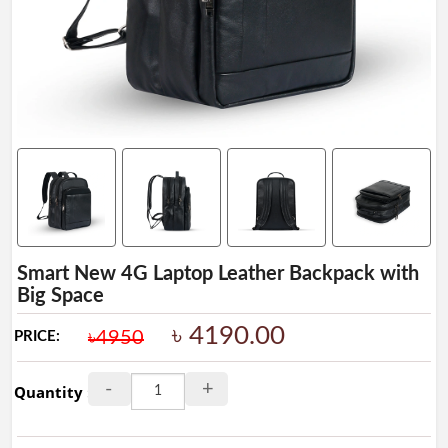
Ladies
Collection
Ladies
BAG
Leather
Wallet
&
Belt
Leather
Shoes
Smart New 4G Laptop Leather Backpack with
Big Space
Leather
Ladies
৳ 4190.00
৳4950
PRICE:
Shoes
-
+
Artificial
Quantity :
Ladies
Shoes