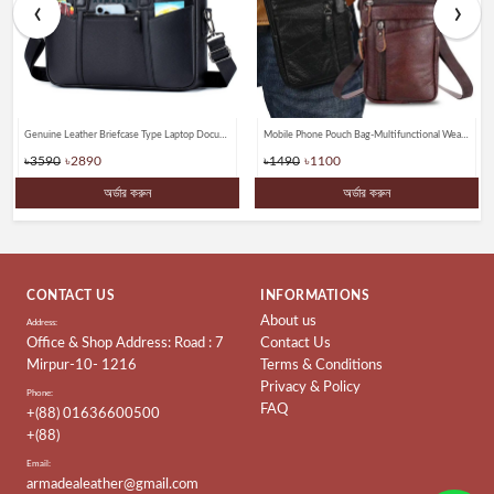
‹
›
Genuine Leather Briefcase Type Laptop Document Carry A4 Messenger Bags
Mobile Phone Pouch Bag-Multifunctional Wear belt Waist & Shoulder Bagss
৳3590
৳2890
৳1490
৳1100
অর্ডার করুন
অর্ডার করুন
CONTACT US
INFORMATIONS
About us
Address:
Office & Shop Address: Road : 7
Contact Us
Mirpur-10- 1216
Terms & Conditions
Privacy & Policy
Phone:
FAQ
+(88) 01636600500
+(88)
Email:
armadealeather@gmail.com