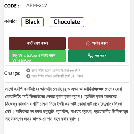
CODE :
ARM-219
Best
selling
কালার:
Black
Chocolate
Track
Order
কার্টে যোগ করুন
অর্ডার করুন
WhatsApp এ অর্ডার করুন
কল করুন
ঢাকা সিটির মধ্যে ডেলিভারি চার্জ ৮০ টাকা
Charge:
ঢাকা সিটির বাইরে ডেলিভারি চার্জ ১৫০ টাকা
লাখো হ্যাপি কাস্টমারের আস্থার লেদার ব্র্যান্ড এখন আরমাদিয়া❤️❤️ দেশের সেরা
কোয়ালিটির স্মার্ট ডিজাইনের লেদার ব্যাকপ্যাক ব্যাগ। প্রতিটা ব্যাগ আমাদের
নিজেস্ব কারখানায় খাঁটি চামড়া দিয়ে তৈরী হয় তাই কোয়ালিটি নিয়ে বিন্দুমাত্র দ্বিধা
নেই। অফিসের সব রকম ডকুমেন্ট, ল্যাপটপ, পাওয়ার ব্যাংক, প্রয়োজনীয় জিনিসপত্র
সহ ভ্রমণের জন্য কাপড়-চোপড় বহন করার ব্যাগ।