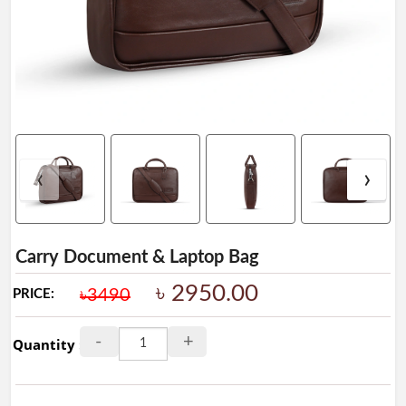
Ladies
Collection
Ladies
BAG
Leather
Wallet
&
‹
›
Belt
Leather
Shoes
Carry Document & Laptop Bag
Leather
৳ 2950.00
৳3490
PRICE:
Ladies
Shoes
-
+
Quantity :
Artificial
Ladies
Shoes