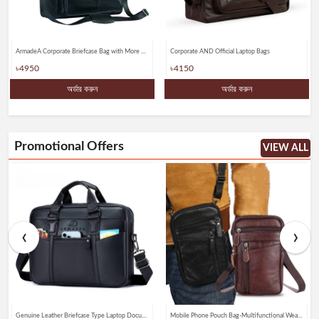
Corporate AND Official Laptop Bags
Corporate Design Official AND Laptop Bags
৳4150
৳3699
অর্ডার করুন
অর্ডার করুন
Promotional Offers
VIEW ALL
‹
›
Genuine Leather Briefcase Type Laptop Document Carry A4 Messenger Bags
Mobile Phone Pouch Bag-Multifunctional Wear belt Waist & Shoulder Bagss