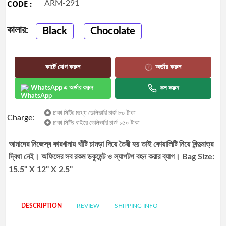
CODE :
ARM-291
Best
selling
কালার:
Black
Chocolate
Track
Order
কার্টে যোগ করুন
অর্ডার করুন
WhatsApp এ অর্ডার করুন
কল করুন
ঢাকা সিটির মধ্যে ডেলিভারি চার্জ ৮০ টাকা
Charge:
ঢাকা সিটির বাইরে ডেলিভারি চার্জ ১৫০ টাকা
আমাদের নিজেস্ব কারখানায় খাঁটি চামড়া দিয়ে তৈরী হয় তাই কোয়ালিটি নিয়ে বিন্দুমাত্র
দ্বিধা নেই। অফিসের সব রকম ডকুমেন্ট ও ল্যাপটপ বহন করার ব্যাগ। Bag Size:
15.5'' X 12'' X 2.5''
DESCRIPTION
REVIEW
SHIPPING INFO