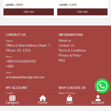
৳3590
৳2890
৳1490
৳1100
অর্ডার করুন
অর্ডার করুন
CONTACT US
INFORMATIONS
About us
Address:
Office & Shop Address: Road : 7
Contact Us
Mirpur-10- 1216
Terms & Conditions
Privacy & Policy
Phone:
FAQ
+(88) 01636600500
+(88)
Email:
armadealeather@gmail.com
MY ACCOUNT
WHY CHOOSE US
Login
Help Center
Order History
Customer Service
Category
Home
Cart
Account
Company
Shopping Guide