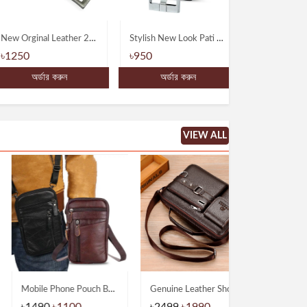
New Orginal Leather 2 Side Moving Belt For Mans
Stylish New Look Pati Belts
1250
৳950
৳890
অর্ডার করুন
অর্ডার করুন
অর্ডার ক
VIEW ALL
Mobile Phone Pouch Bag-Multifunctional Wear belt Waist & Shoulder Bagss
Genuine Leather Shoulder Messenger Bags
1490
৳1100
৳2499
৳1990
৳3590
৳289