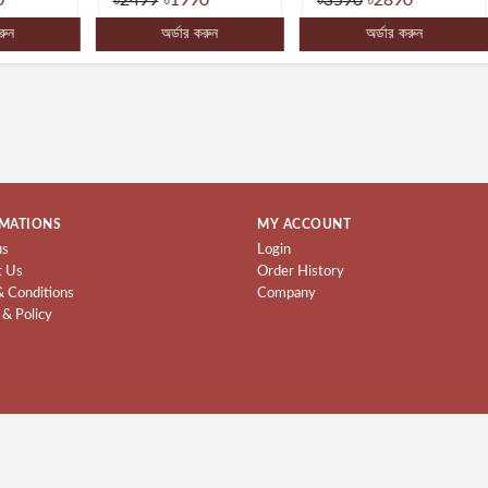
অর্ডার করুন
অর্ডার করুন
MATIONS
MY ACCOUNT
us
Login
t Us
Order History
& Conditions
Company
 & Policy
COPYRIGHT © 2022 -
DESIGNED BY DIGITAL P