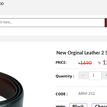
00
New Orginal Leather 2 
৳ 
৳1690
PRICE:
-
Quantity :
CODE :
ARM-212
Black
Choco