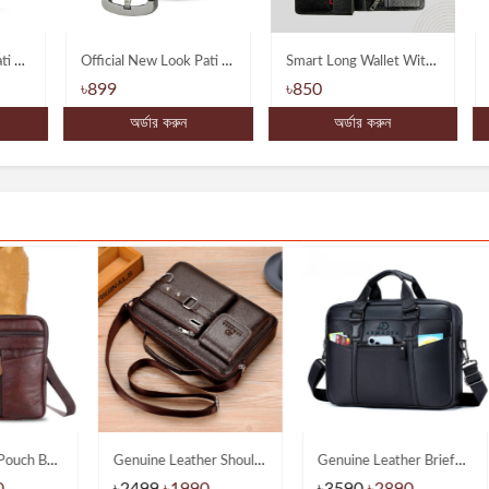
ylish New Look Pati Belts
Official New Look Pati Belts
Smart Long Wallet With Coin Pockets
৳899
৳850
৳
অর্ডার করুন
অর্ডার করুন
Phone Pouch Bag-Multifunctional Wear belt Waist & Shoulder Bagss
Genuine Leather Shoulder Messenger Bags
Genuine Leather Briefcase Type Laptop Document Carry A4 Messenger Bags
৳2499
৳1990
৳3590
৳2890
৳