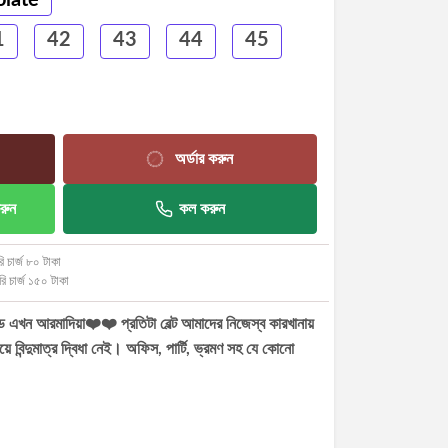
1
42
43
44
45
অর্ডার করুন
রুন
কল করুন
ি চার্জ ৮০ টাকা
রি চার্জ ১৫০ টাকা
যান্ড এখন আরমাদিয়া❤️❤️ প্রতিটা বেল্ট আমাদের নিজেস্ব কারখানায়
য়ে বিন্দুমাত্র দ্বিধা নেই। অফিস, পার্টি, ভ্রমণ সহ যে কোনো