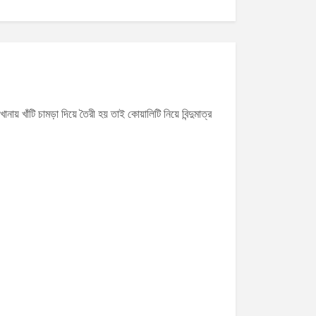
ানায় খাঁটি চামড়া দিয়ে তৈরী হয় তাই কোয়ালিটি নিয়ে বিন্দুমাত্র