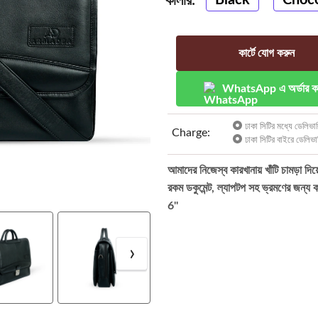
কালার:
কার্টে যোগ করুন
WhatsApp এ অর্ডার ক
ঢাকা সিটির মধ্যে ডেলিভার
Charge:
ঢাকা সিটির বাইরে ডেলিভা
আমাদের নিজেস্ব কারখানায় খাঁটি চামড়া দিয়
রকম ডকুমেন্ট, ল্যাপটপ সহ ভ্রমণের জন
6''
›