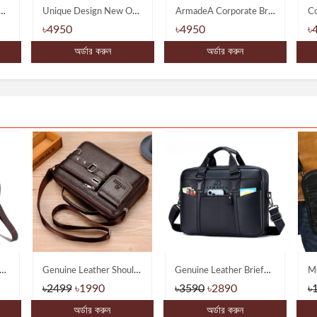
Unique Design New Official AND Laptop Bags
ArmadeA Corporate Briefcase Bag with More Spaces
Corporate AND Official Laptop Bags
৳4950
৳4150
অর্ডার করুন
অর্ডার করুন
Phone Pouch Bag-Multifunctional Wear belt Waist & Shoulder Bagss
Genuine Leather Shoulder Messenger Bags
Genuine Leather Briefcase Type Laptop Document Carry A4 Messenger Bags
৳2499
৳1990
৳3590
৳2890
৳
অর্ডার করুন
অর্ডার করুন