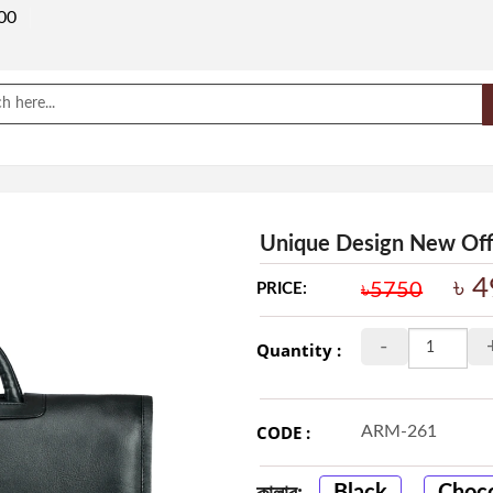
00
ARMA
Unique Design New Off
৳ 
৳5750
PRICE:
-
Quantity :
CODE :
ARM-261
Black
Choco