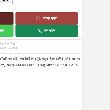
অর্ডার করুন
রুন
কল করুন
ি চার্জ ৮০ টাকা
রি চার্জ ১৫০ টাকা
ে তৈরী হয় তাই কোয়ালিটি নিয়ে বিন্দুমাত্র দ্বিধা নেই। অফিসের সব
্য কাপড়-চোপড় বহন করার ব্যাগ। Bag Size: 16.5'' X 12'' X