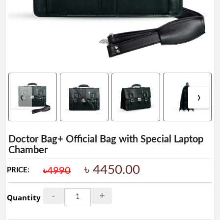
Ladies
Collection
Ladies
BAG
Leather
Wallet
&
‹
›
Belt
Leather
Shoes
Doctor Bag+ Official Bag with Special Laptop
Chamber
Leather
Ladies
৳ 4450.00
৳4990
PRICE:
Shoes
Artificial
-
+
Quantity :
Ladies
Shoes