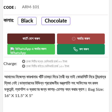
Best
CODE :
ARM-101
selling
কালার:
Black
Chocolate
Track
Order
কার্টে যোগ করুন
অর্ডার করুন
WhatsApp এ অর্ডার করুন
কল করুন
ঢাকা সিটির মধ্যে ডেলিভারি চার্জ ৮০ টাকা
Charge:
ঢাকা সিটির বাইরে ডেলিভারি চার্জ ১৫০ টাকা
আমাদের নিজেস্ব কারখানায় খাঁটি চামড়া দিয়ে তৈরী হয় তাই কোয়ালিটি নিয়ে বিন্দুমাত্র
দ্বিধা নেই।ডাক্তারদের বিভিন্ন প্রয়োজনীয় যন্ত্রপাতি সহ অফিসের সব রকম
ডকুমেন্ট, ল্যাপটপ ও ভ্রমণের জন্য কাপড়-চোপড় বহন করার ব্যাগ। Bag Size:
16'' X 11.5'' X 5"