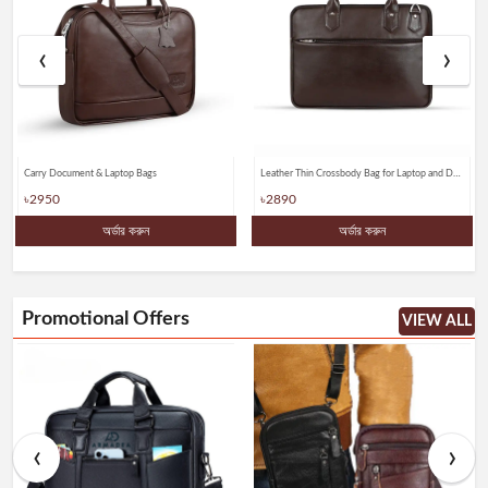
‹
›
Carry Document & Laptop Bags
Leather Thin Crossbody Bag for Laptop and Documents
৳2950
৳2890
অর্ডার করুন
অর্ডার করুন
Promotional Offers
VIEW ALL
‹
›