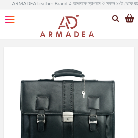
ARMADEA Leather Brand এ আপনাকে স্বাগতম ♡ সকাল ১১টা থেকে রাত ৯টা পর্যন্ত 
Categories
All
Leather
BAG
Official
Leather
BAG
Leather
BackPack
Leather
Travel
BAG
Leather
Goods