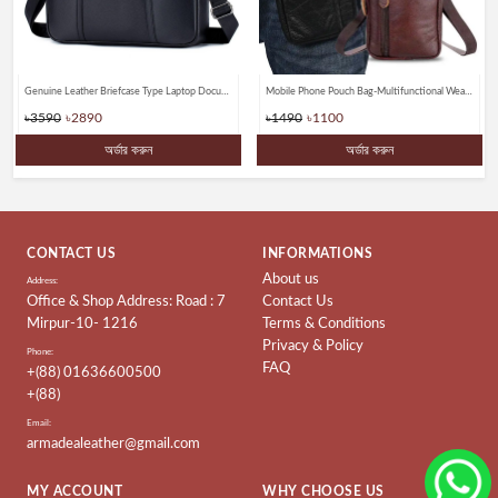
Genuine Leather Briefcase Type Laptop Document Carry A4 Messenger Bags
Mobile Phone Pouch Bag-Multifunctional Wear belt Waist & Shoulder Bagss
৳3590
৳2890
৳1490
৳1100
অর্ডার করুন
অর্ডার করুন
CONTACT US
INFORMATIONS
About us
Address:
Office & Shop Address: Road : 7
Contact Us
Mirpur-10- 1216
Terms & Conditions
Privacy & Policy
Phone:
FAQ
+(88) 01636600500
+(88)
Email:
armadealeather@gmail.com
MY ACCOUNT
WHY CHOOSE US