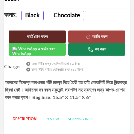
Best
selling
কালার:
Black
Chocolate
Track
Order
কার্টে যোগ করুন
অর্ডার করুন
WhatsApp এ অর্ডার করুন
কল করুন
ঢাকা সিটির মধ্যে ডেলিভারি চার্জ ৮০ টাকা
Charge:
ঢাকা সিটির বাইরে ডেলিভারি চার্জ ১৫০ টাকা
আমাদের নিজেস্ব কারখানায় খাঁটি চামড়া দিয়ে তৈরী হয় তাই কোয়ালিটি নিয়ে বিন্দুমাত্র
দ্বিধা নেই। অফিসের সব রকম ডকুমেন্ট, ল্যাপটপ সহ ভ্রমণের জন্য কাপড়-চোপড়
বহন করার ব্যাগ। Bag Size: 15.5'' X 11.5'' X 6''
DESCRIPTION
REVIEW
SHIPPING INFO