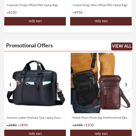
Corporate Design Official AND Laptop Bags
Unique Design New Official AND Laptop Bags
৳4150
৳4950
অর্ডার করুন
অর্ডার করুন
Promotional Offers
VIEW ALL
‹
›
Genuine Leather Briefcase Type Laptop Document Carry A4 Messenger Bags
Mobile Phone Pouch Bag-Multifunctional Wear belt Waist & Shoulder Bagss
৳3590
৳2890
৳1490
৳1100
অর্ডার করুন
অর্ডার করুন