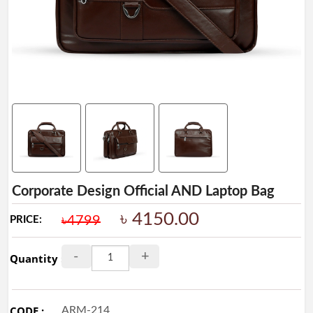
Ladies
Collection
Ladies
BAG
Leather
Wallet
&
Belt
Leather
Shoes
Corporate Design Official AND Laptop Bag
Leather
৳ 4150.00
৳4799
PRICE:
Ladies
Shoes
-
+
Quantity :
Artificial
Ladies
Shoes
CODE :
ARM-214