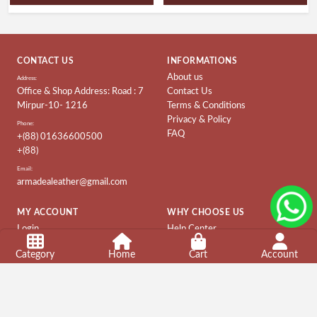
CONTACT US
INFORMATIONS
About us
Address:
Office & Shop Address: Road : 7
Contact Us
Mirpur-10- 1216
Terms & Conditions
Privacy & Policy
Phone:
FAQ
+(88) 01636600500
+(88)
Email:
armadealeather@gmail.com
MY ACCOUNT
WHY CHOOSE US
Login
Help Center
Order History
Customer Service
Category
Home
Cart
Account
Company
Shopping Guide
COPYRIGHT © 2022 -
DESIGNED BY DIGITAL P
Terms & Conditions
About Us
Contact Us